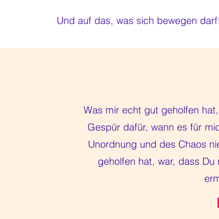
Und auf das, was sich bewegen darf
Was mir echt gut geholfen hat
Gespür dafür, wann es für mic
Unordnung und des Chaos nie
geholfen hat, war, dass Du 
erm