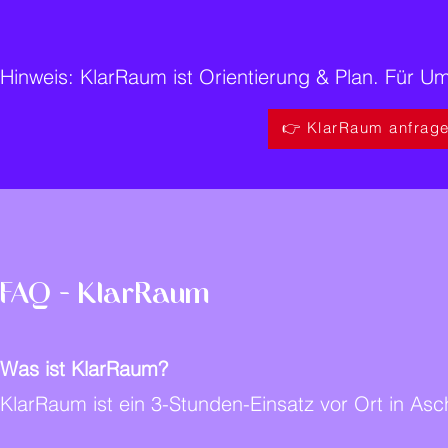
Hinweis: KlarRaum ist Orientierung & Plan. Für
👉 KlarRaum anfrage
FAQ – KlarRaum
Was ist KlarRaum?
KlarRaum ist ein 3-Stunden-Einsatz vor Ort in As