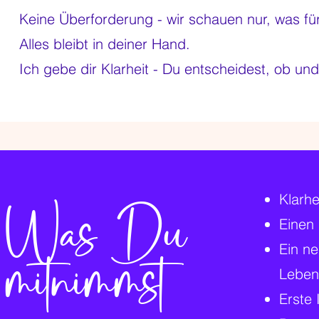
Keine Überforderung - wir schauen nur, was für
Alles bleibt in deiner Hand.
Ich gebe dir Klarheit - Du entscheidest, ob und
Was Du
Klarhe
Einen
mitnimmst
Ein ne
Leben
Erste 