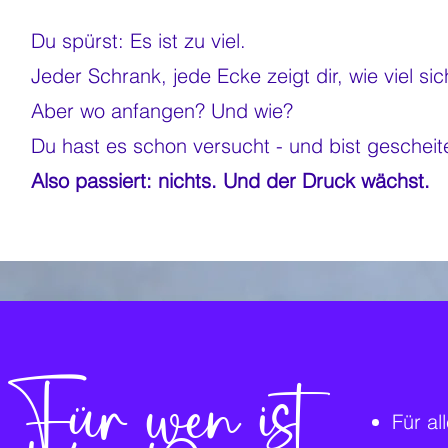
Du spürst: Es ist zu viel.
Jeder Schrank, jede Ecke zeigt dir, wie viel s
Aber wo anfangen? Und wie?
Du hast es schon versucht - und bist gescheiter
Also passiert: nichts. Und der Druck wächst.
Für wen ist
Für al