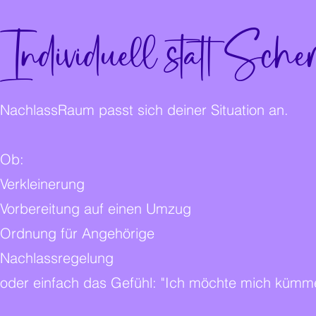
Individuell statt Sch
NachlassRaum passt sich deiner Situation an.
Ob:
Verkleinerung
Vorbereitung auf einen Umzug
Ordnung für Angehörige
Nachlassregelung
oder einfach das Gefühl: "Ich möchte mich kümme