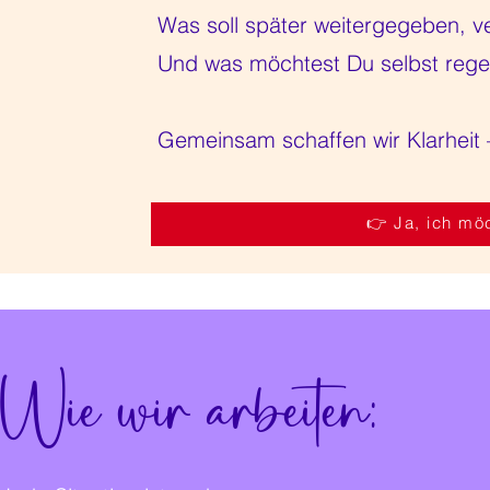
Was soll später weitergegeben, v
Und was möchtest Du selbst regel
Gemeinsam schaffen wir Klarheit 
👉 Ja, ich mö
Wie wir arbeiten: